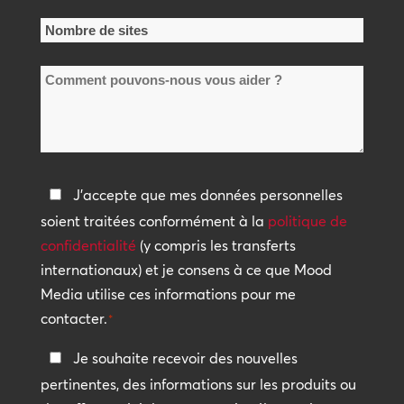
la
Nombre
société
de
*
Comment
sites
pouvons-
*
nous
vous
aider
Politique
J'accepte que mes données personnelles
?
de
soient traitées conformément à la
politique de
confidentialité
confidentialité
(y compris les transferts
internationaux) et je consens à ce que Mood
*
Media utilise ces informations pour me
contacter.
*
Restez
Je souhaite recevoir des nouvelles
en
pertinentes, des informations sur les produits ou