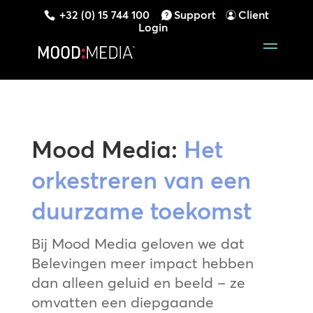
+32 (0) 15 744 100
Support
Client
Login
Mood Media:
Het
orkestreren van een
duurzame toekomst
Bij Mood Media geloven we dat
Belevingen meer impact hebben
dan alleen geluid en beeld – ze
omvatten een diepgaande