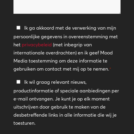
we
helpen?
Privacybeleid
Ik ga akkoord met de verwerking van mijn
persoonlijke gegevens in overeenstemming met
*
het
privacybeleid
(met inbegrip van
internationale overdrachten) en ik geef Mood
Media toestemming om deze informatie te
gebruiken om contact met mij op te nemen.
*
Blijf
Ik wil graag relevant nieuws,
in
productinformatie of speciale aanbiedingen per
contact
e-mail ontvangen. Je kunt je op elk moment
uitschrijven door gebruik te maken van de
desbetreffende links in alle informatie die wij je
toesturen.