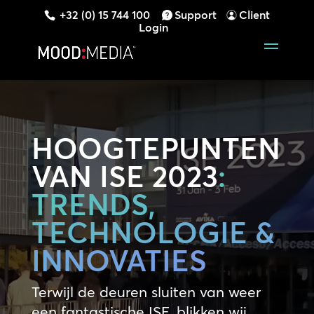
+32 (0) 15 744 100
Support
Client
Login
HOOGTEPUNTEN
VAN ISE 2023
:
TRENDS,
TECHNOLOGIE &
INNOVATIES
Terwijl de deuren sluiten van weer
een fantastische ISE, blikken wij