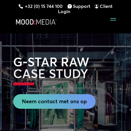
+32 (0) 15 744 100
Support
Client
Login
G-STAR RAW
CASE STUDY
Neem contact met ons op