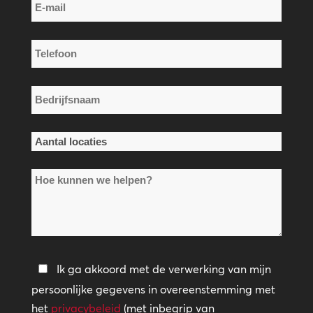
E-
mail
*
Telefoon
*
Bedrijfsnaam
*
Aantal
locaties
Hoe
*
kunnen
we
helpen?
Privacybeleid
Ik ga akkoord met de verwerking van mijn
persoonlijke gegevens in overeenstemming met
*
het
privacybeleid
(met inbegrip van