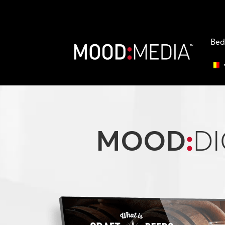
Bed
MOOD
:
DI