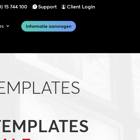
) 15 744 100
Support
Client Login
es
Informatie aanvragen
TEMPLATES
TEMPLATES