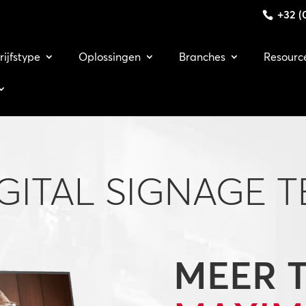
+32 (0
rijfstype
Oplossingen
Branches
Resourc
GITAL SIGNAGE 
MEER 