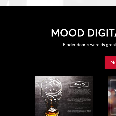
MOOD
DIGI
Blader door ’s werelds gro
Ne