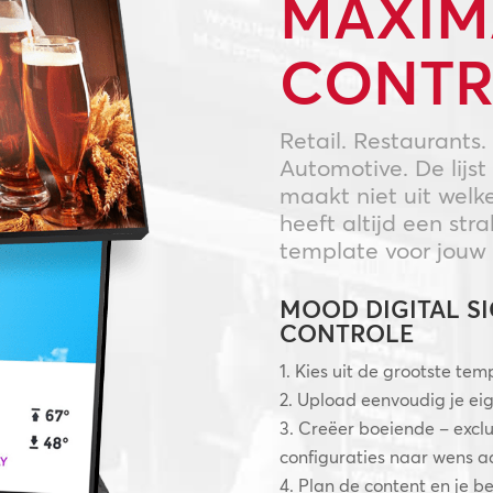
MAXIM
CONTR
Retail. Restaurants.
Automotive. De lijs
maakt niet uit welk
heeft altijd een str
template voor jouw 
MOOD DIGITAL S
CONTROLE
Kies uit de grootste tem
Upload eenvoudig je eig
Creëer boeiende – exclu
configuraties naar wens a
Plan de content en je be