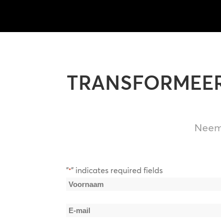
TRANSFORMEER
Neem
"
" indicates required fields
*
Naam
*
Voornaam
E-