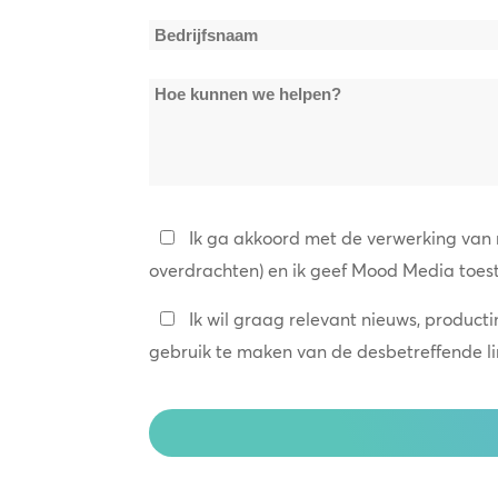
mail
Bedrijfsnaam
*
*
Hoe
kunnen
we
helpen?
Privacybeleid
Ik ga akkoord met de verwerking van
overdrachten) en ik geef Mood Media toes
*
Blijf
Ik wil graag relevant nieuws, product
in
gebruik te maken van de desbetreffende link
contact
CAPTCHA