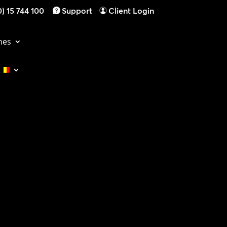
) 15 744 100
Support
Client Login
hes