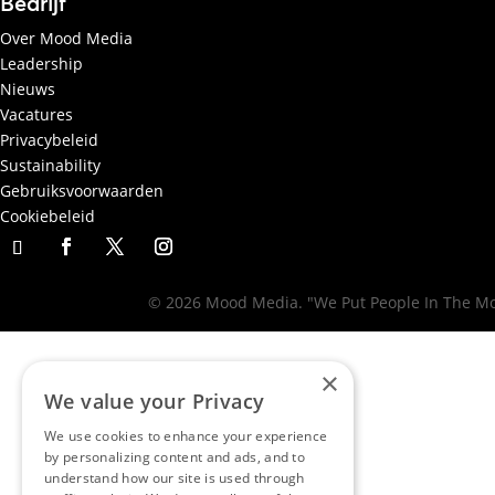
Bedrijf
Over Mood Media
Leadership
Nieuws
Vacatures
Privacybeleid
Sustainability
Gebruiksvoorwaarden
Cookiebeleid
© 2026 Mood Media. "We Put People In The Moo
×
We value your Privacy
We use cookies to enhance your experience
by personalizing content and ads, and to
understand how our site is used through