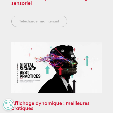
sensoriel
Télécharger maintenant
Affichage dynamique : meilleures
MANAGE PRIVACY
pratiques