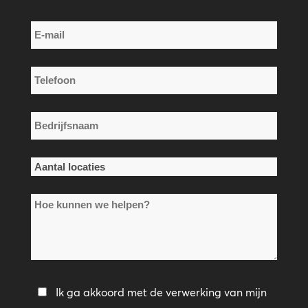
Achternaam
E-
mail
*
Telefoon
*
Bedrijfsnaam
*
Aantal
locaties
Hoe
*
kunnen
we
helpen?
Privacybeleid
Ik ga akkoord met de verwerking van mijn