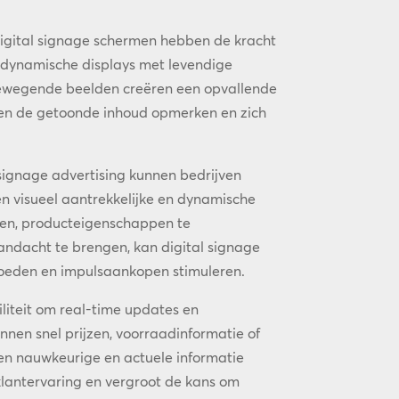
igital signage schermen hebben de kracht
 dynamische displays met levendige
bewegende beelden creëren een opvallende
ten de getoonde inhoud opmerken en zich
signage advertising kunnen bedrijven
n visueel aantrekkelijke en dynamische
nen, producteigenschappen te
andacht te brengen, kan digital signage
loeden en impulsaankopen stimuleren.
iliteit om real-time updates en
nen snel prijzen, voorraadinformatie of
ten nauwkeurige en actuele informatie
klantervaring en vergroot de kans om