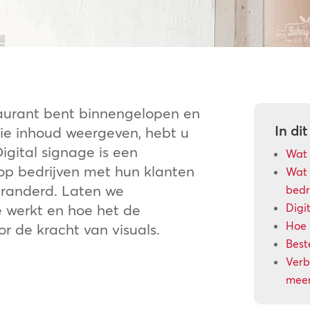
staurant bent binnengelopen en
In dit
die inhoud weergeven, hebt u
Digital signage is een
Wat 
op bedrijven met hun klanten
Wat 
eranderd. Laten we
bedri
e werkt en hoe het de
Digi
Hoe 
r de kracht van visuals.
Best
Verb
mee