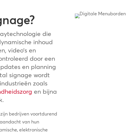
ignage?
laytechnologie die
 dynamische inhoud
n, video’s en
ontroleerd door een
 updates en planning
tal signage wordt
industrieën zoals
dheidszorg
en bijna
k.
 zijn bedrijven voortdurend
 aandacht van hun
amische, elektronische